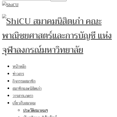
สมาคมนิสิตเก่า คณะ
พาณิชยศาสตร์และการบัญชี แห่ง
จุฬาลงกรณ์มหาวิทยาลัย
หน้าหลัก
ข่าวสาร
กิจกรรมสมาชิก
สมาชิกและนิสิตเก่า
วารสารเภตรา
เกี่ยวกับสมาคม
ประวัติสมาคมฯ