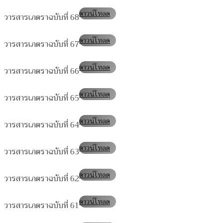
ดาวน์โหลด
วารสารเภตราฉบับที่ 68
ดาวน์โหลด
วารสารเภตราฉบับที่ 67
ดาวน์โหลด
วารสารเภตราฉบับที่ 66
ดาวน์โหลด
วารสารเภตราฉบับที่ 65
ดาวน์โหลด
วารสารเภตราฉบับที่ 64
ดาวน์โหลด
วารสารเภตราฉบับที่ 63
ดาวน์โหลด
วารสารเภตราฉบับที่ 62
ดาวน์โหลด
วารสารเภตราฉบับที่ 61