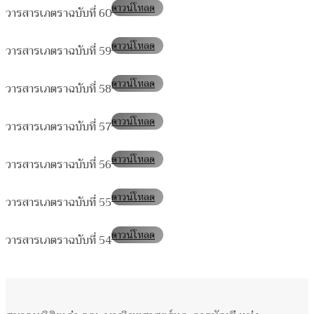
ดาวน์โหลด
วารสารเภตราฉบับที่ 60
ดาวน์โหลด
วารสารเภตราฉบับที่ 59
ดาวน์โหลด
วารสารเภตราฉบับที่ 58
ดาวน์โหลด
วารสารเภตราฉบับที่ 57
ดาวน์โหลด
วารสารเภตราฉบับที่ 56
ดาวน์โหลด
วารสารเภตราฉบับที่ 55
ดาวน์โหลด
วารสารเภตราฉบับที่ 54