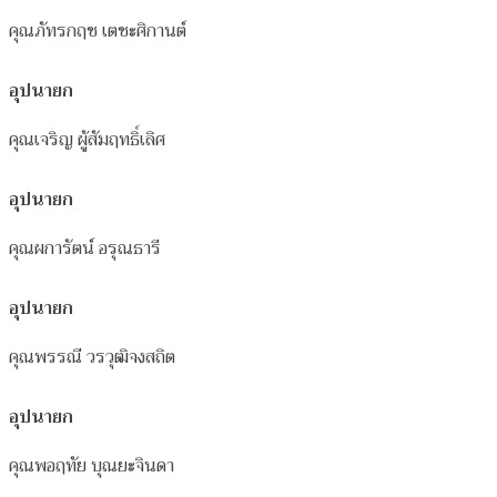
คุณภัทรกฤช เตชะศิกานต์
อุปนายก
คุณเจริญ ผู้สัมฤทธิ์เลิศ
อุปนายก
คุณผการัตน์ อรุณธารี
อุปนายก
คุณพรรณี วรวุฒิจงสถิต
อุปนายก
คุณพอฤทัย บุณยะจินดา