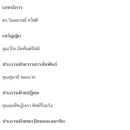
เลขาธิการ
ดร.วิมลมาลย์ สวัสดี
เหรัญญิก
คุณวิไล ฉัททันต์รัศมี
ประธานฝ่ายวารสารสัมพันธ์
คุณสุมาลี ทองนาค
ประธานฝ่ายปฏิคม
คุณณพัชญ์ปภา ทิพย์รื่นเริง
ประธานฝ่ายทะเบียนและสมาชิก