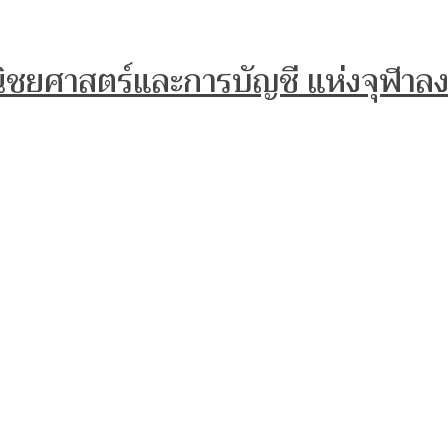
ิชยศาสตร์และการบัญชี แห่งจุฬาล