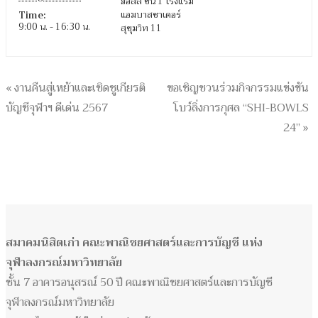
ฮอลล์ ชั้น 1 โรงแรม
แอมบาสซาเดอร์
Time:
9:00 น. - 16:30 น.
สุขุมวิท 11
«
งานคืนสู่เหย้าและเชิดชูเกียรติ
ขอเชิญชวนร่วมกิจกรรมแข่งขัน
บัญชีจุฬาฯ ดีเด่น 2567
โบว์ลิ่งการกุศล “SHI-BOWLS
24”
»
สมาคมนิสิตเก่า คณะพาณิชยศาสตร์และการบัญชี แห่ง
จุฬาลงกรณ์มหาวิทยาลัย
ชั้น 7 อาคารอนุสรณ์ 50 ปี คณะพาณิชยศาสตร์และการบัญชี
จุฬาลงกรณ์มหาวิทยาลัย