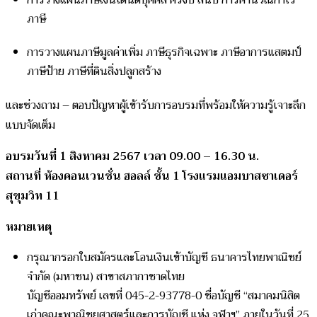
การวางแผนภาษีเงินได้นิติบุคคล ครึ่งปี สิ้นปี การคำนวณกำไร
ภาษี
การวางแผนภาษีมูลค่าเพิ่ม ภาษีธุรกิจเฉพาะ ภาษีอาการแสตมป์
ภาษีป้าย ภาษีที่ดินสิ่งปลูกสร้าง
และช่วงถาม – ตอบปัญหาผู้เข้ารับการอบรมที่พร้อมให้ความรู้เจาะลึก
แบบจัดเต็ม
อบรมวันที่ 1 สิงหาคม 2567 เวลา 09.00 – 16.30 น.
สถานที่ ห้องคอนเวนชั่น ฮอลล์ ชั้น 1 โรงแรมแอมบาสซาเดอร์
สุขุมวิท 11
หมายเหตุ
กรุณากรอกใบสมัครและโอนเงินเข้าบัญชี ธนาคารไทยพาณิชย์
จำกัด (มหาชน) สาขาสภากาชาดไทย
บัญชีออมทรัพย์ เลขที่ 045-2-93778-0 ชื่อบัญชี “สมาคมนิสิต
เก่าคณะพาณิชยศาสตร์และการบัญชี แห่ง จุฬาฯ” ภายในวันที่ 25